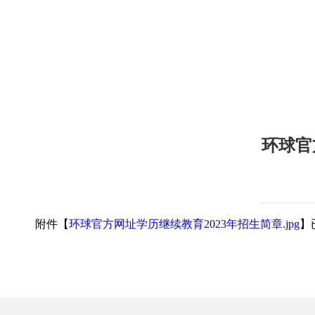
环球官
附件【
环球官方网址学历继续教育2023年招生简章.jpg
】