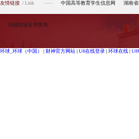
友情链接
/ Link
中国高等教育学生信息网
湖南省
培训结业证书查询
环球_环球（中国）
|
财神官方网站
|
U8在线登录
|
环球在线
|
U8