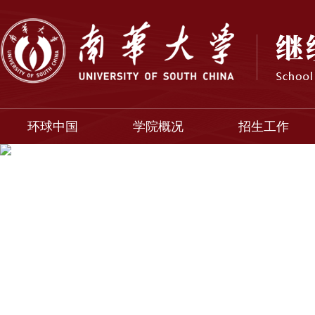
环球中国
学院概况
招生工作