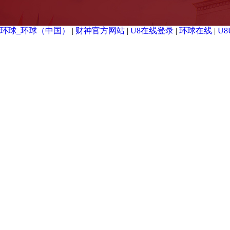
环球_环球（中国）
|
财神官方网站
|
U8在线登录
|
环球在线
|
U8