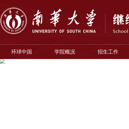
环球中国
学院概况
招生工作