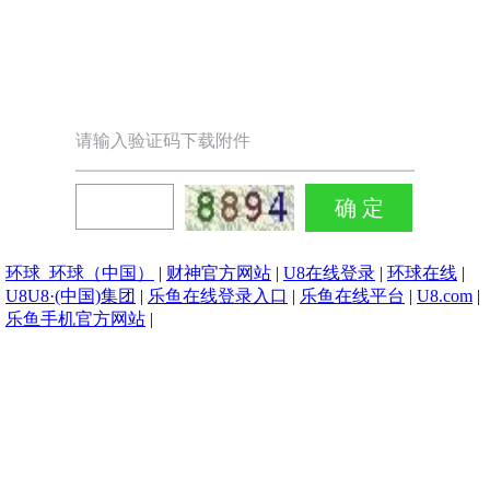
请输入验证码下载附件
环球_环球（中国）
|
财神官方网站
|
U8在线登录
|
环球在线
|
U8U8·(中国)集团
|
乐鱼在线登录入口
|
乐鱼在线平台
|
U8.com
|
乐鱼手机官方网站
|