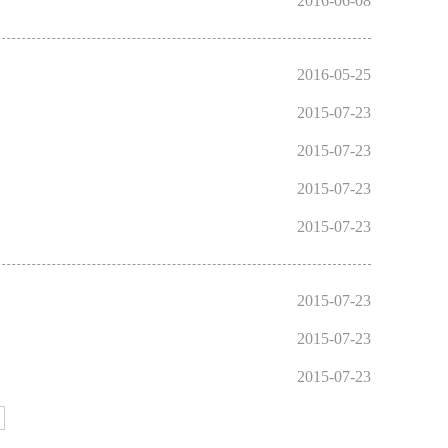
2016-06-08
2016-05-25
2015-07-23
2015-07-23
2015-07-23
2015-07-23
2015-07-23
2015-07-23
2015-07-23